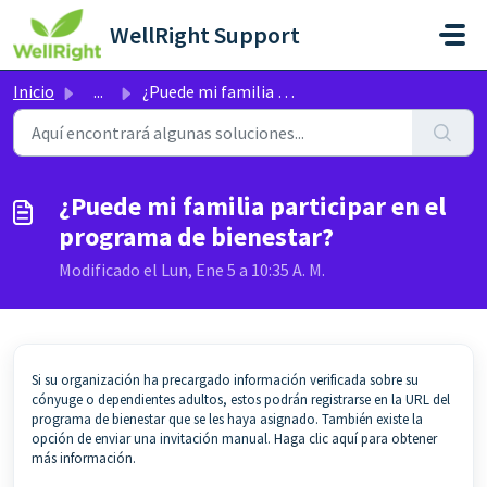
Saltar al contenido principal
WellRight Support
Inicio
...
¿Puede mi familia participar en el programa de bienestar?
¿Puede mi familia participar en el
programa de bienestar?
Modificado el Lun, Ene 5 a 10:35 A. M.
Si su organización ha precargado información verificada sobre su
cónyuge o dependientes adultos, estos podrán registrarse en la URL del
programa de bienestar que se les haya asignado. También existe la
opción de enviar una invitación manual.
Haga clic aquí para obtener
más información.